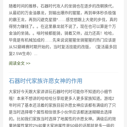
随着时间的推移，石器时代攻人的坐骑也在逐步的改朝换代，
从最初的万金油暴龙，到输出爆炸的猩猩，再到单体秒杀极强
的霸王龙，再到闪避克星猎*……感觉想跟上大佬的步伐，真的
得努力赚钱了。。在这里暴龙就不说了，现在也可以算是个万
金油的坐骑。。啥时候都能骑，骑着又帅，战力还高！哈哈，
毕竟是有机械加成的……先来说说猩猩坐骑猩猩的热门应该是
从S2巅峰赛时期开始的，当时复活技能的改版，（复活最多回
复2.5W生命）...
阅读全文 >>
石器时代家族许愿女神的作用
大家好今天跟大家讲讲玩石器时代时可能你不知道的小细节
哦！本来不想讲的哈哈哈分享给更多人更多家族知道。游戏2
年时间了基本还活着的家族目前许愿女神应该都有满级的了只
是当时选择哪个属性相信很多小伙伴应该都迷迷糊糊去选择
的。比如我们家族当时选择了地属性的许愿女神。满级后的效
果地属性掌控2%如果大家地属性是50级的话那就是多一级的