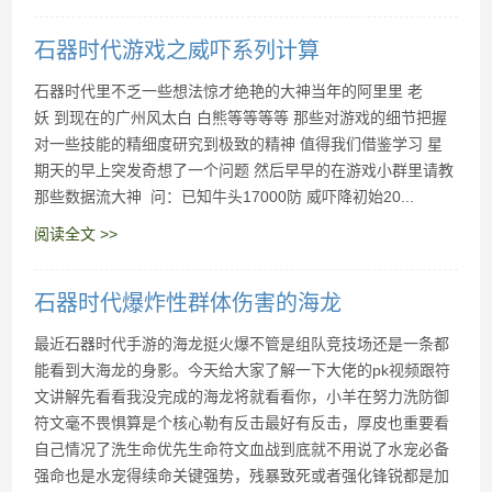
石器时代活跃度的获取与每周每日奖励
石器时代游戏之威吓系列计算
石器时代里不乏一些想法惊才绝艳的大神当年的阿里里 老
妖 到现在的广州风太白 白熊等等等等 那些对游戏的细节把握
对一些技能的精细度研究到极致的精神 值得我们借鉴学习 星
期天的早上突发奇想了一个问题 然后早早的在游戏小群里请教
那些数据流大神 问：已知牛头17000防 威吓降初始20...
阅读全文 >>
石器时代爆炸性群体伤害的海龙
最近石器时代手游的海龙挺火爆不管是组队竞技场还是一条都
能看到大海龙的身影。今天给大家了解一下大佬的pk视频跟符
文讲解先看看我没完成的海龙将就看看你，小羊在努力洗防御
符文毫不畏惧算是个核心勒有反击最好有反击，厚皮也重要看
自己情况了洗生命优先生命符文血战到底就不用说了水宠必备
强命也是水宠得续命关键强势，残暴致死或者强化锋锐都是加