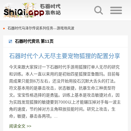
石器时代全国大赛 晋级赛优化FAQ
石器时代马泽尔传说系列任务—游戏场风波
石器时代资讯 第11页
百战石器族战开启时间调整
石器时代全国大赛 晋级赛优化FAQ
百战石器时代，终于不在繁琐了，减负大师他来了
石器时代马泽尔传说系列任务—游戏场风波
石器时代个人无尽主要宠物狐狸的配置分享
今天来跟大家探讨一下石器时代手游用狐狸打单人无尽的研究
百战石器新增增值服务项目清单
百战石器族战开启时间调整
和训练。本人一直以来用的是初始四星狐狸亚鲁酷玛。目前每
百战石器时代，终于不在繁琐了，减负大师他来了
《百战石器时代》是慢热服，绝非三个月凉凉节奏，不断吸取玩家意见，优化精进体验，百战还年轻，请给我们一些时间。
周成果只能到6万左右，还没开始用投石沉默大舌头的打法。
符文基本用的是暴击攻击，状态敏捷，抗暴生命三种类型符
百战石器特色装备鉴定、修理以及词缀属性
百战石器新增增值服务项目清单
文。宝宝性格选择的是勇猛。训练上基本是攻击敏捷对点，因
为实践发现狐狸的敏捷要到7000以上才能碾压掉对手每一波主
石器时代活跃度的获取与每周每日奖励
《百战石器时代》是慢热服，绝非三个月凉凉节奏，不断吸取玩家意见，优化精进体验，百战还年轻，请给我们一些时间。
角的速度，节约掉对方主角释放技能时间。研究上攻击，生
命，敏捷，暴击各两项。...
百战石器特色装备鉴定、修理以及词缀属性
阅读全文 >>