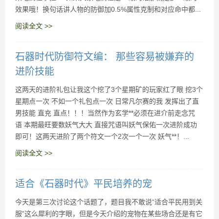
效果哦！换句话讲人物的防御加0.5%属性克制和对应命中都...
阅读全文 >>
石器时代防御符文编： 那些容易被嫌弃的
进阶技能
这两天的进阶礼包让我这个挖了3个星期矿的玩家红了眼 挖3个
星期点一次 不如一个礼包点一次 日常凡尔赛的我 发挥出了直
男技能 直充 直点！！！当然作为玄学**必须在进介前走念咒
语 本期最旺要数妖气大大 直接咒语叫妖气保佑一次进阶成功
即可！这两天进阶了两个符文一个2次一个一次 妖气**！...
阅读全文 >>
适合《石器时代》平民培养的宠
今天是第三次讨论这个话题了，题目我不敢说“适合平民用到关
服”这么犀利的字眼，但是今天介绍的宠物在某些场合还是有它