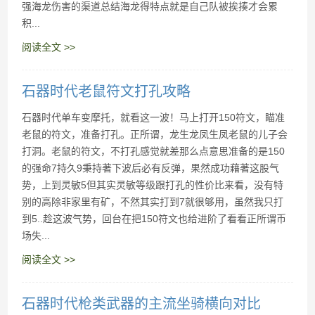
强海龙伤害的渠道总结海龙得特点就是自己队被挨揍才会累
积...
阅读全文 >>
石器时代老鼠符文打孔攻略
石器时代单车变摩托，就看这一波！马上打开150符文，瞄准
老鼠的符文，准备打孔。正所谓，龙生龙凤生凤老鼠的儿子会
打洞。老鼠的符文，不打孔感觉就差那么点意思准备的是150
的强命7持久9秉持著下波后必有反弹，果然成功藉著这股气
势，上到灵敏5但其实灵敏等级跟打孔的性价比来看，没有特
别的高除非家里有矿，不然其实打到7就很够用，虽然我只打
到5..趁这波气势，回台在把150符文也给进阶了看看正所谓币
场失...
阅读全文 >>
石器时代枪类武器的主流坐骑横向对比