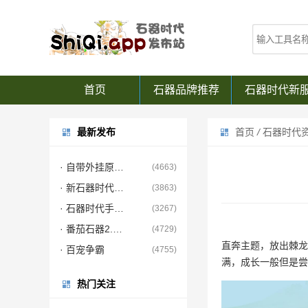
首页
石器品牌推荐
石器时代新
最新发布
首页
/
石器时代
· 自带外挂原版界面
(4663)
· 新石器时代手游正版
(3863)
· 石器时代手游觉醒
(3267)
· 番茄石器2.5三端互通
(4729)
直奔主题，放出棘龙
· 百宠争霸
(4755)
满，成长一般但是尝
热门关注