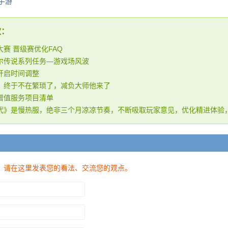
手游
欢：
赛 晋级赛优化FAQ
尔传说系列任务—游戏场风波
开启时间调整
，终于不在繁琐了，减负大师他来了
增值服务项目清单
代》是慢热服，绝非三个月凉凉节奏，不断吸取玩家意见，优化精进体验
，请在这里发表您的看法、交流您的观点。