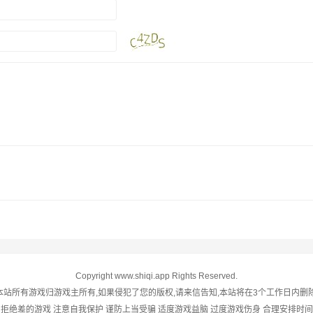
Copyright www.shiqi.app Rights Reserved.
本站所有游戏归游戏主所有,如果侵犯了您的版权,请来信告知,本站将在3个工作日内删除
 拒绝差的游戏 注意自我保护 谨防上当受骗 适度游戏益脑 过度游戏伤身 合理安排时间