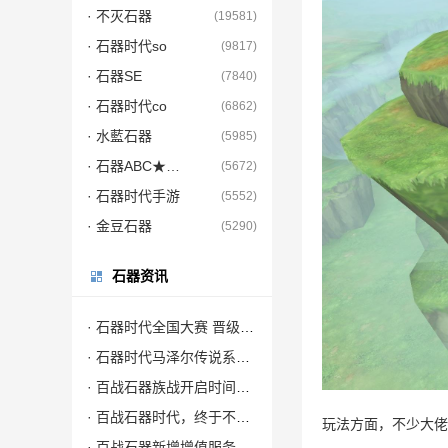
· 不灭石器
(19581)
· 石器时代so
(9817)
· 石器SE
(7840)
· 石器时代co
(6862)
· 水藍石器
(5985)
· 石器ABC★9.5
(5672)
· 石器时代手游
(5552)
· 金豆石器
(5290)
石器资讯
· 石器时代全国大赛 晋级赛优化FAQ
· 石器时代马泽尔传说系列任务—游戏场风波
· 百战石器族战开启时间调整
· 百战石器时代，终于不在繁琐了，减负大师他来了
玩法方面，不少大佬
· 百战石器新增增值服务项目清单