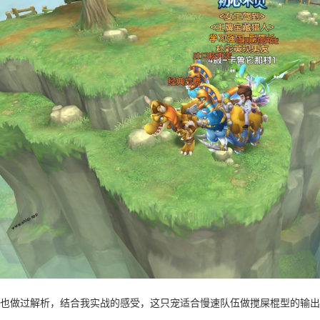
也做过解析，结合我实战的感受，这只宠适合慢速队伍做搅屎棍型的输出