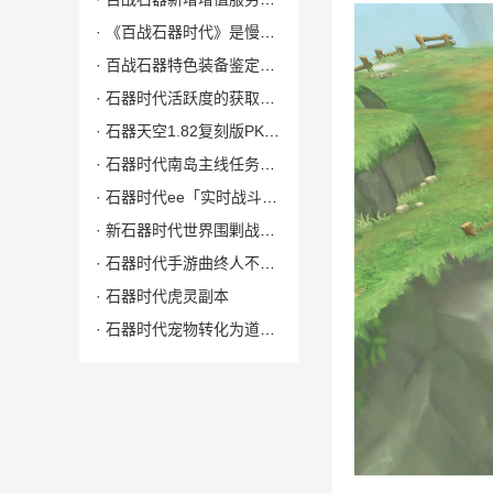
· 《百战石器时代》是慢热服，绝非三个月凉凉节奏，不断吸取玩家意见，优化精进体验，百战还年轻，请给我们一些时间。
· 百战石器特色装备鉴定、修理以及词缀属性
· 石器时代活跃度的获取与每周每日奖励
· 石器天空1.82复刻版PK擂台包厢
· 石器时代南岛主线任务之采药的老人
· 石器时代ee「实时战斗」全民捕鱼活动 [新手获取石币 抓捕宠物推荐]
· 新石器时代世界围剿战宠物 : 萨鲁亚奇
· 石器时代手游曲终人不散，回顾旅程，咱们下个石器见！
· 石器时代虎灵副本
· 石器时代宠物转化为道具卡