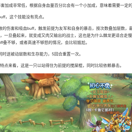
伤害加成非常低，根据自身血量百分比会有一个小加成，意味着需要一定
uff，这个技能没有亮点。
散的伤害和吸血buff，触发前提为友军和自身的暴击，按次数叠加层数
，一旦叠起来，就变成又肉又输出的战士，这也是为什么棘龙更适合走慢速
uff叠不够，或者高速不够怒的情况，会比较尴尬。
同时送被动层数和生存能力，5回合重置一次。
特点来看，这是一只以站得住为前提的搅屎棍，同时比较依赖暴击。